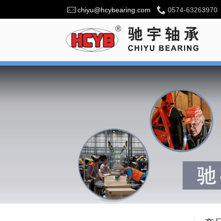
chiyu@hcybearing.com
0574-63263970