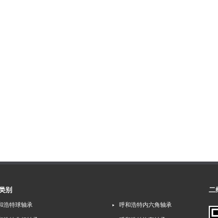
类别
二
和浩特球轴承
呼和浩特内六角轴承