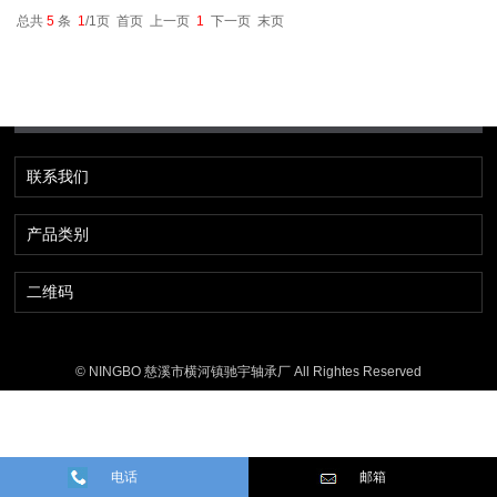
总共
5
条
1
/1页 首页 上一页
1
下一页 末页
联系我们
产品类别
二维码
© NINGBO 慈溪市横河镇驰宇轴承厂 All Rightes Reserved